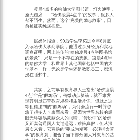
凌晨4点多的哈佛大学图书馆，灯火通明，
座无虚席……“哈佛凌晨4点半”的故事，很多人
都不陌生。然而，这个“完美的励志故事”，日
前被证实纯属捏造。
据媒体报道，90后学生李柘远今年8月底
入读哈佛大学商学院，他通过亲身经历和实地
调查证明，网上热传的“哈佛凌晨4点半图书馆
的景象”，只是一个不存在的想象。凌晨4点半
的哈佛大学，和世界上其他国家包括中国的大
学基本一样，无论是学生还是教职员工，都沉
浸在睡梦中。
其实，之前早有教育界人士指出“哈佛凌晨
4点半”是“假鸡汤”，稍微动点脑筋，就不难发
现其明显违背教育规律和生活常识。但就是这
等粗糙滥制的“假鸡汤”，为何会流行一时并忽
悠了很多人？表面来看，是因为世界名校的耀
眼光环容易蒙蔽众人的眼睛，“传说中”的哈佛
又距离普通国人太过遥远，难验真假；但从深
层次来看，它宣扬的“要成为精英，必须拼命苦
学”的教育观，迎合了当下部分国人对教育的基