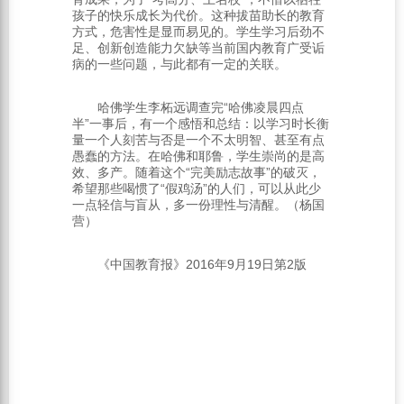
孩子的快乐成长为代价。这种拔苗助长的教育
方式，危害性是显而易见的。学生学习后劲不
足、创新创造能力欠缺等当前国内教育广受诟
病的一些问题，与此都有一定的关联。
哈佛学生李柘远调查完“哈佛凌晨四点
半”一事后，有一个感悟和总结：以学习时长衡
量一个人刻苦与否是一个不太明智、甚至有点
愚蠢的方法。在哈佛和耶鲁，学生崇尚的是高
效、多产。随着这个“完美励志故事”的破灭，
希望那些喝惯了“假鸡汤”的人们，可以从此少
一点轻信与盲从，多一份理性与清醒。（杨国
营）
《中国教育报》2016年9月19日第2版