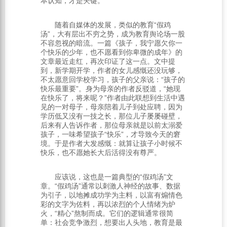
本认知，才是关键。
随着自媒体的发展，类似的教育“假鸡
汤”，大有层出不穷之势，成为教育舆论场一股
不容忽视的暗流。一篇《孩子，我宁愿欠你一
个快乐的少年，也不愿看到你卑微的成年》的
文章最近走红，再次印证了这一点。文中提
到，新学期开学，作者的女儿感慨还没玩够，
不太愿意回学校学习，孩子的父亲说：“孩子的
快乐最重要”。身为母亲的作者反驳道，“她现
在快乐了，将来呢？”作者由此联想到生活中遇
见的一对母子，母亲陪着儿子到处应聘，因为
学历低又没有一技之长，那位儿子屡屡碰壁，
后来有人告诉作者，那位母亲就是以前太溺爱
孩子，一味希望孩子“快乐”，才导致今天的窘
境。于是作者大发感慨：就算让孩子小时候不
快乐，也不愿她长大后活得没有尊严。
应该说，这也是一篇典型的“假鸡汤”文
章。“假鸡汤”通常以刺激人神经的故事、数据
为引子，以地摊成功学为主料，以富有煽情色
彩的文字为佐料，再以浓烈的个人情绪为炉
火，“精心”熬制而成。它们的逻辑通常很简
单：社会竞争激烈，想要出人头地，教育是最