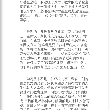
好甚至是唯一的途径；然后，教育的成功被直
接简化为考上一所好大学，要考上好大学就必
须玩命学习，必须在中小学甚至幼儿园“赢在起
跑线上”，总之，必须一路“勤学、苦学、往死
里学”。
最近的几条教育热点新闻，都是新鲜例
证：在武汉，家长花几万元让孩子读“天价”学
前班；在成都，小学奥数题目难倒无数家长，
有网友直言“这难道是要培养神经病人？”在南
昌，学校忙着减负，课外辅导班却人气旺，教
育专家表示家长需理性……想必这些家长“假鸡
汤”没少喝，即便他们有些急功近利的教育行
为，未必是受了“假鸡汤”迷惑，但不可否认，
他们奉行的教育理念，与“假鸡汤”源出一脉。
学习从来不是一件轻松的事，勤奋、刻苦
也是优秀的品质，家长希望孩子拥有成功的人
生也是人之常情。但这绝不意味着家长可以无
视基本的教育规律，习惯打着“为孩子好”的旗
号，任性地将自己的意志强加给孩子。“假鸡
汤”宣扬的是丛林哲学，贩卖的是功利主义教育
观。其最大的问题，在于只看重眼前一时的教
育成果，为了“考高分、上名校”，不惜以牺牲